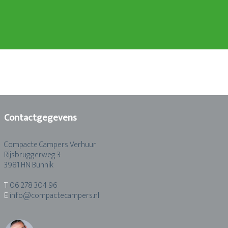
Contactgegevens
Compacte Campers Verhuur
Rijsbruggerweg 3
3981 HN Bunnik
T
06 278 304 96
E
info@compactecampers.nl