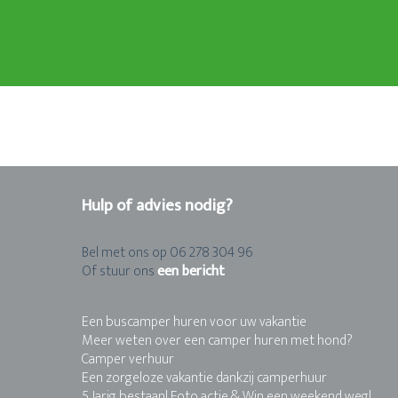
Hulp of advies nodig?
Bel met ons op 06 278 304 96
Of stuur ons
een bericht
Een buscamper huren voor uw vakantie
Meer weten over een camper huren met hond?
Camper verhuur
Een zorgeloze vakantie dankzij camperhuur
5 Jarig bestaan! Foto actie & Win een weekend weg!